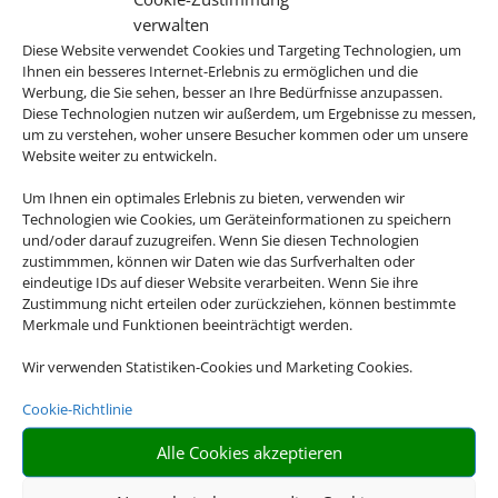
verwalten
Diese Website verwendet Cookies und Targeting Technologien, um
Ihnen ein besseres Internet-Erlebnis zu ermöglichen und die
Werbung, die Sie sehen, besser an Ihre Bedürfnisse anzupassen.
Rufen Sie uns an
Diese Technologien nutzen wir außerdem, um Ergebnisse zu messen,
um zu verstehen, woher unsere Besucher kommen oder um unsere
04881 937912
Website weiter zu entwickeln.
Um Ihnen ein optimales Erlebnis zu bieten, verwenden wir
Technologien wie Cookies, um Geräteinformationen zu speichern
und/oder darauf zuzugreifen. Wenn Sie diesen Technologien
zustimmmen, können wir Daten wie das Surfverhalten oder
eindeutige IDs auf dieser Website verarbeiten. Wenn Sie ihre
Zustimmung nicht erteilen oder zurückziehen, können bestimmte
Merkmale und Funktionen beeinträchtigt werden.
Schreiben Sie uns eine Email
Wir verwenden Statistiken-Cookies und Marketing Cookies.
Cookie-Richtlinie
rb-fr@t-online.de
Alle Cookies akzeptieren