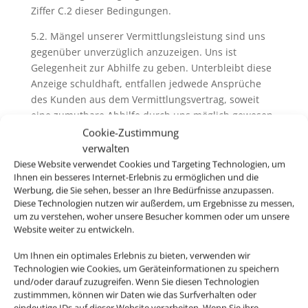
Ziffer C.2 dieser Bedingungen.
5.2. Mängel unserer Vermittlungsleistung sind uns
gegenüber unverzüglich anzuzeigen. Uns ist
Gelegenheit zur Abhilfe zu geben. Unterbleibt diese
Anzeige schuldhaft, entfallen jedwede Ansprüche
des Kunden aus dem Vermittlungsvertrag, soweit
eine zumutbare Abhilfe durch uns möglich gewesen
wäre. Unberührt bleiben Ansprüche aus deliktischer
Cookie-Zustimmung
Haftung.
verwalten
Diese Website verwendet Cookies und Targeting Technologien, um
Ihnen ein besseres Internet-Erlebnis zu ermöglichen und die
Werbung, die Sie sehen, besser an Ihre Bedürfnisse anzupassen.
6. Pass-, Visa und gesundheitspolizeiliche
Diese Technologien nutzen wir außerdem, um Ergebnisse zu messen,
Formalitäten
um zu verstehen, woher unsere Besucher kommen oder um unsere
Website weiter zu entwickeln.
6.1. Bei der Buchung von Pauschalreisen werden Sie
von uns und ggfs. vom Reiseveranstalter über
Um Ihnen ein optimales Erlebnis zu bieten, verwenden wir
Technologien wie Cookies, um Geräteinformationen zu speichern
allgemeine Pass- und Visumserfordernisse des
und/oder darauf zuzugreifen. Wenn Sie diesen Technologien
Bestimmungslandes, sowie die ungefähren Fristen
zustimmmen, können wir Daten wie das Surfverhalten oder
der Erlangung von Visa sowie
eindeutige IDs auf dieser Website verarbeiten. Wenn Sie ihre