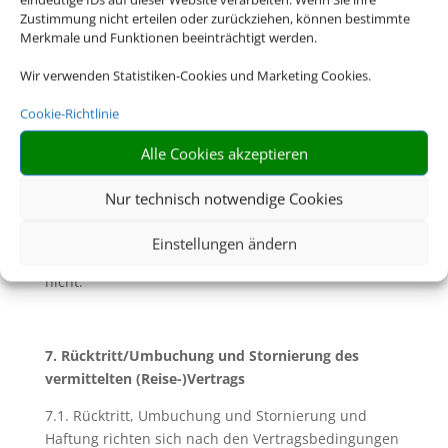
gesundheitspolizeiliche Formalitäten unterrichtet.
Zustimmung nicht erteilen oder zurückziehen, können bestimmte
Merkmale und Funktionen beeinträchtigt werden.
6.2. Soweit mit Ihnen nicht ausdrücklich vereinbart,
sind Sie für die Einhaltung dieser Pass- und
Wir verwenden Statistiken-Cookies und Marketing Cookies.
Visumserfordernisse sowie der
Cookie-Richtlinie
gesundheitspolizeilichen Formalitäten und aller
weiteren für die Durchführung der Reise geltenden
Alle Cookies akzeptieren
gesetzlichen Vorschriften die Reisenden selbst
verantwortlich. Dazu gehört insbesondere die
Nur technisch notwendige Cookies
rechtzeitige Beantragung von Visa für das
Bestimmungsland. Für eine etwaige Verletzung
Einstellungen ändern
solcher Vorschriften und deren Folgen haften wir
nicht.
7. Rücktritt/Umbuchung und Stornierung des
vermittelten (Reise-)Vertrags
7.1. Rücktritt, Umbuchung und Stornierung und
Haftung richten sich nach den Vertragsbedingungen